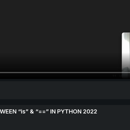
EEN “is” & “==” IN PYTHON 2022