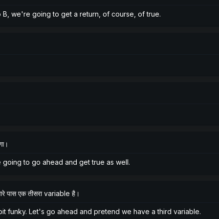
 B, we're going to get a return, of course, of true.
ेगा।
e going to go ahead and get true as well.
मारे पास एक तीसरा variable है।
t funky. Let's go ahead and pretend we have a third variable.