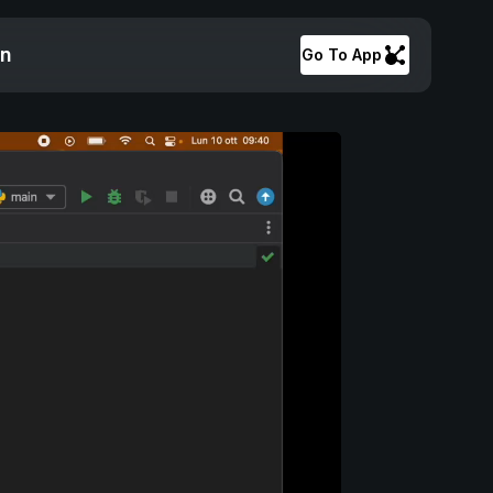
on
Go To App