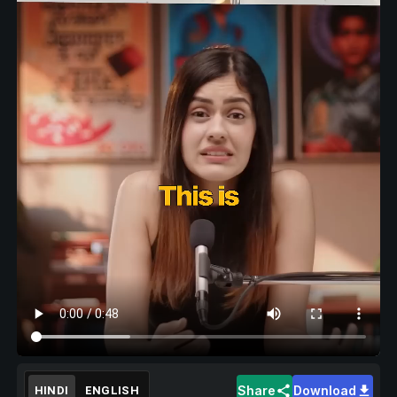
Share
Download
HINDI
ENGLISH