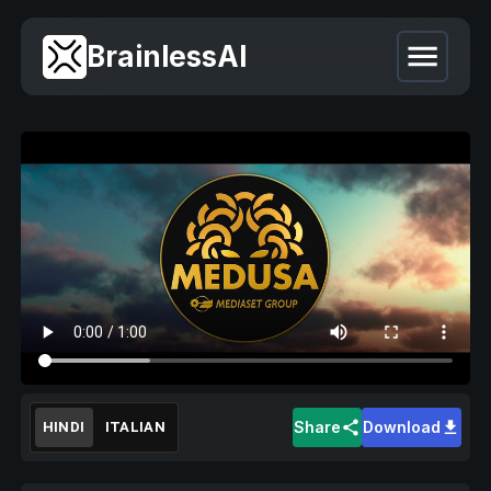
BrainlessAI
Share
Download
HINDI
ITALIAN