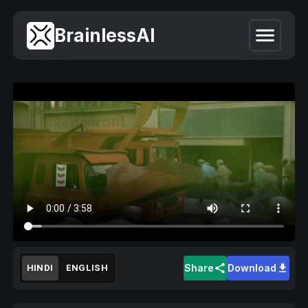
BrainlessAI
Share
Download
HINDI
ENGLISH