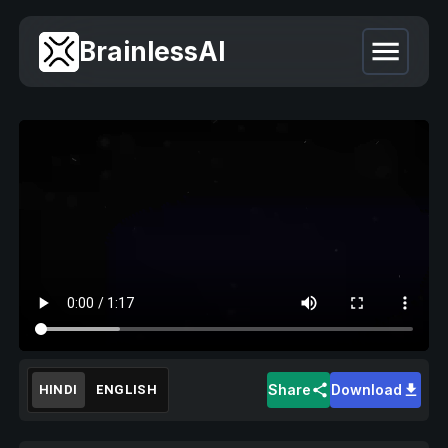
BrainlessAI
Share
Download
HINDI
ENGLISH