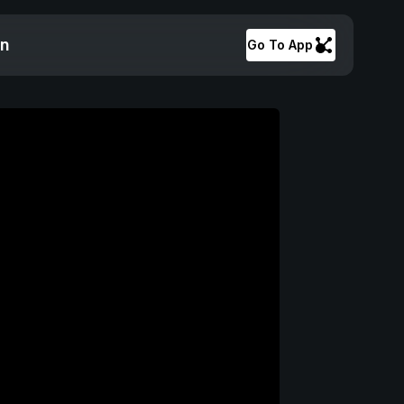
on
Go To App