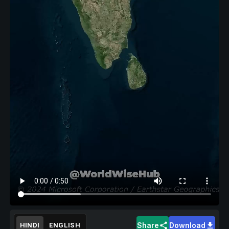
Share
Download
HINDI
ENGLISH